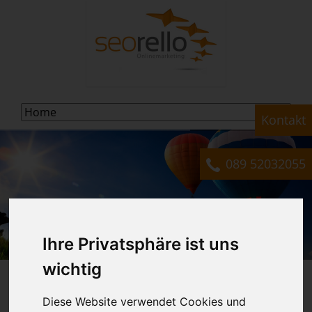
Navigation
Kontakt
überspringen
089 52032055
Ihre Privatsphäre ist uns
wichtig
Wir bringen Sie
nach oben
Diese Website verwendet Cookies und