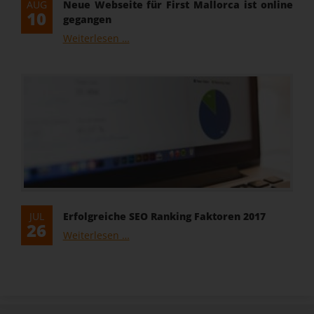
AUG
Neue Webseite für First Mallorca ist online
10
gegangen
Neue
Weiterlesen …
Webseite
für
First
Mallorca
ist
online
gegangen
JUL
Erfolgreiche SEO Ranking Faktoren 2017
26
Erfolgreiche
Weiterlesen …
SEO
Ranking
Faktoren
2017