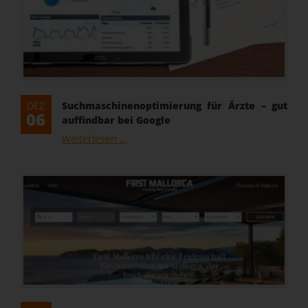
DEZ
Suchmaschinenoptimierung für Ärzte – gut
06
auffindbar bei Google
Suchmaschinenoptimierung
Weiterlesen …
für
Ärzte
–
gut
auffindbar
bei
Google