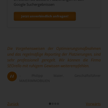
Google Suchergebnissen
Jetzt unverbindlich anfragen!
Die Vorgehensweisen der Optimierungsmaßnahmen
Best
Abso
und das regelmäßige Reporting der Platzierungen, sind
sei
ining
sehr professionell geregelt. Wir können die Firma
Key
SEOrello mit ruhigem Gewissen weiterempfehlen.
komp
Dan
Philipp Maier, Geschäftsführer
MAIERIMMOBILIEN
•
•
•
•
Zurück
Vorwärts