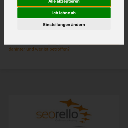
Alle akzeptieren
Kostenlose Website Analyse
Ich lehne ab
Einstellungen ändern
Januar 2016
22.01.2016 09:12
Google Core Update – Was steckt
dahinter und wer ist betroffen?